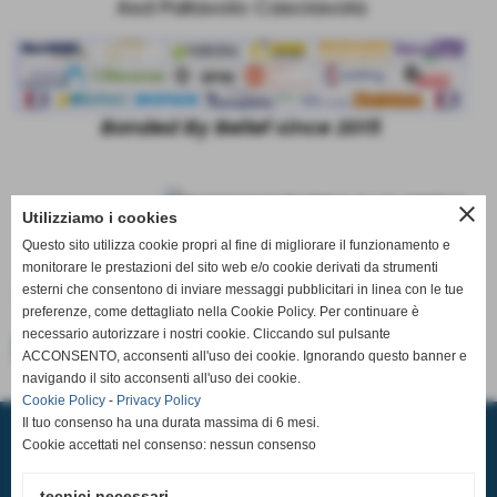
Asd Pallavolo Casciavola
Bonded By Belief since 2015
close
Utilizziamo i cookies
Questo sito utilizza cookie propri al fine di migliorare il funzionamento e
monitorare le prestazioni del sito web e/o cookie derivati da strumenti
esterni che consentono di inviare messaggi pubblicitari in linea con le tue
preferenze, come dettagliato nella Cookie Policy. Per continuare è
necessario autorizzare i nostri cookie. Cliccando sul pulsante
<< precedente
successivo >>
ACCONSENTO, acconsenti all'uso dei cookie. Ignorando questo banner e
navigando il sito acconsenti all'uso dei cookie.
Cookie Policy
-
Privacy Policy
A.S.D. PALLAVOLO CASCIAVOLA
Il tuo consenso ha una durata massima di 6 mesi.
Via Tosco Romagnola,2480, 56023 - Cascina (Pisa)
Cookie accettati nel consenso: nessun consenso
P.I. 02185350507 C.F 93084600506
Sede Operativa: Pala Pediatrica via Pastore 32 56023 Navacchio
Tel.
050 314 3121
-
351 979 3740
tecnici necessari