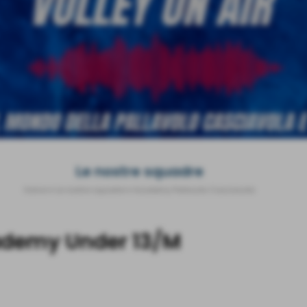
Le nostre squadre
Home
>
Le nostre squadre
>
Academy Pallavolo Casciavola
ademy Under 13/M