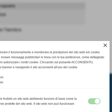
a squadra
ore
re Tecnico
close
gliorare il funzionamento e monitorare le prestazioni del sito web e/o cookie
 inviare messaggi pubblicitari in linea con le tue preferenze, come dettagliato
successivo >>
rio autorizzare i nostri cookie. Cliccando sul pulsante ACCONSENTO,
o banner e navigando il sito acconsenti all'uso dei cookie.
si.
nso
re fruibile un sito web abilitando funzioni di base come la
ee protette del sito web. Il sito web non può funzionare