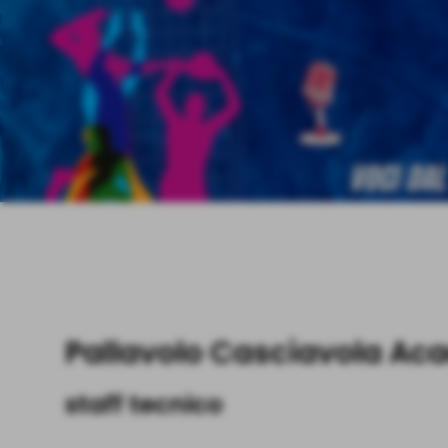
Pallavolo Casciavola Ac
staff tecnico