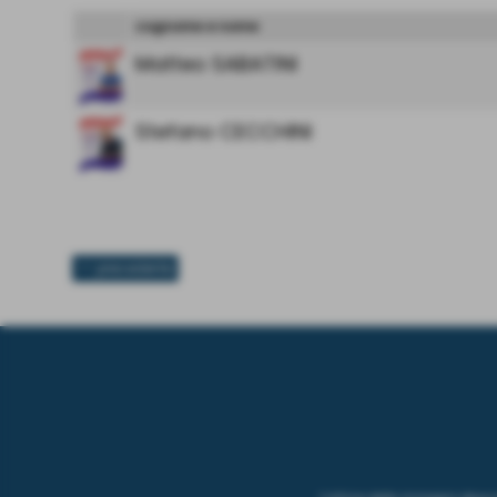
cognome e nome
Matteo SABATINI
Stefano CECCHINI
<< precedente