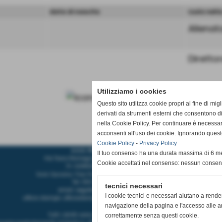
data di nascita
ruolo nell
Allenat
Diretto
Utilizziamo i cookies
Questo sito utilizza cookie propri al fine di mi
derivati da strumenti esterni che consentono di
nella Cookie Policy. Per continuare è necessa
acconsenti all'uso dei cookie. Ignorando quest
Cookie Policy
-
Privacy Policy
A.S.D. PALLAVOLO CASCIAVOLA
Il tuo consenso ha una durata massima di 6 me
Via Tosco Romagnola,2480, 56023 - Cascina (Pisa)
Cookie accettati nel consenso: nessun conse
P.I. 02185350507 C.F 93084600506
Sede Operativa: Pala Pediatrica via Pastore 32 56023 Navacchio
Tel.
050 314 3121
-
351 979 3740
tecnici necessari
email:
segreteria@pallavolocasciavola.it
I cookie tecnici e necessari aiutano a rende
ufficio stampa:
ufficiostampa@pallavolocasciavola.it
-
352 0071268
navigazione della pagina e l'accesso alle ar
Tutti i diritti sono riservati e soggetti a copyright.
correttamente senza questi cookie.