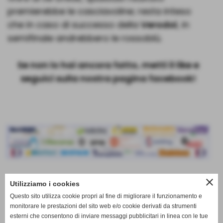
premierebbe le casciavoline; resta inteso
che in caso di successo della
Verodol
, in
semifinale andrebbero le rossoblù.
Se non lo hai ancora fatto, metti il like e
seguici sulla nostra pagina facebook!
close
Utilizziamo i cookies
Questo sito utilizza cookie propri al fine di migliorare il funzionamento e
monitorare le prestazioni del sito web e/o cookie derivati da strumenti
esterni che consentono di inviare messaggi pubblicitari in linea con le tue