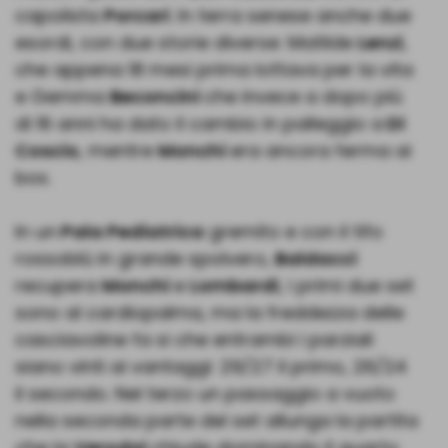
capolista
Porcari
. In terra senese anche due
esordi, con due storie diverse: Matilde
Lenzi
,
che appena 18 mesi prima lottava per la vita
e Gemma
Beconcini
che invece a dopo più
di 16 anni ha dato il cambio in palleggio a
Di
Coscio
, mentre
Monchi
era ancora ferma ai
box.
In un
Pala Pediatrica
gremito e con il tifo
rossoblù in grande spolvero,
Baldacci
recupera
Monchi
e
Lombardi
, i primi due set
sono al cardiopalma, ma la freddezza delle
casciavoline fa si che entrambi i parziali
siano vinti ai vantaggi: 29/27 il primo, 26/24
il secondo. Nel terzo un passaggio a vuoto
nella seconda parte del set allunga la partita
che la
Verodol
chiude dominando il quarto