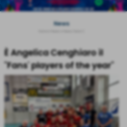
News
Home
>
News
>
News Serie C
È Angelica Cenghiaro il
"Fans' players of the year"