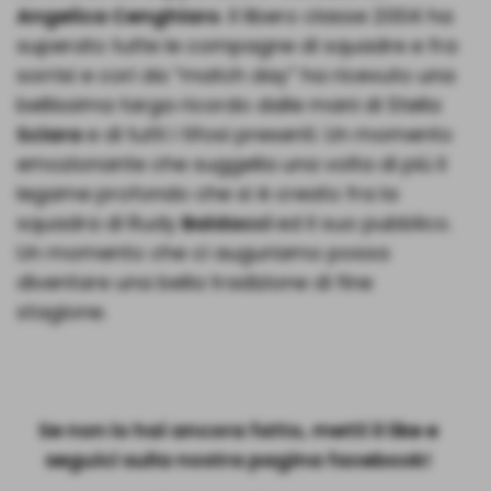
Angelica Cenghiaro
. Il libero classe 2004 ha
superato tutte le compagne di squadre e fra
sorrisi e cori da “match day” ha ricevuto una
bellissima targa ricordo dalle mani di Stella
Sciara
e di tutti i tifosi presenti. Un momento
emozionante che suggella una volta di più il
legame profondo che si è creato fra la
squadra di Rudy
Baldacci
ed il suo pubblico.
Un momento che ci auguriamo possa
diventare una bella tradizione di fine
stagione.
Se non lo hai ancora fatto, metti il like e
seguici sulla nostra pagina facebook!