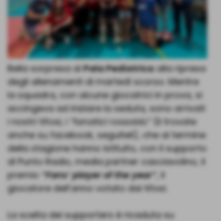
Bella sorpresa al
Pala Pediatrica
alla ripresa
degli allenamenti di martedì scorso. Mentre
la squadra, con alcune giocatrici in prova, si
accingeva ad iniziare la seduta, sono arrivati
i nostri tifosi, i
“fanatici rossoblù”
(li trovate
anche su facebook, seguiteli), che al termine
della stagione hanno istituito, con il supporto
di Punto Radio, media partner casciavolino, il
premio
“Fans’ player of the year”
, il
giocatore dell’anno votato dai tifosi.
La scelta dei supporters è ricaduta su