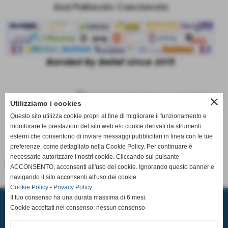
Asd Pallavolo Casciavola
Bonded By Belief since 2015
close
Utilizziamo i cookies
Questo sito utilizza cookie propri al fine di migliorare il funzionamento e
monitorare le prestazioni del sito web e/o cookie derivati da strumenti
esterni che consentono di inviare messaggi pubblicitari in linea con le tue
preferenze, come dettagliato nella Cookie Policy. Per continuare è
necessario autorizzare i nostri cookie. Cliccando sul pulsante
<< precedente
successivo >>
ACCONSENTO, acconsenti all'uso dei cookie. Ignorando questo banner e
navigando il sito acconsenti all'uso dei cookie.
Cookie Policy
-
Privacy Policy
A.S.D. PALLAVOLO CASCIAVOLA
Il tuo consenso ha una durata massima di 6 mesi.
Via Tosco Romagnola,2480, 56023 - Cascina (Pisa)
Cookie accettati nel consenso: nessun consenso
P.I. 02185350507 C.F 93084600506
Sede Operativa: Pala Pediatrica via Pastore 32 56023 Navacchio
Tel.
050 314 3121
-
351 979 3740