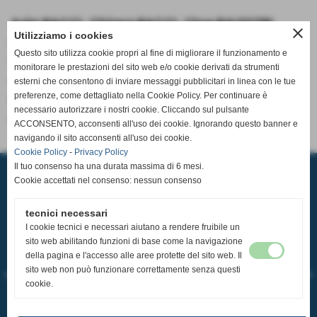
Asia BACCI
,
Chiara BACCI
,
Cloe BALESTRI
,
close
Utilizziamo i cookies
Rebecca BELCORE
,
Alice CANTINI
,
Dalila
Questo sito utilizza cookie propri al fine di migliorare il funzionamento e
CANTINI
,
Maya CAMPEDRER
,
Giamila
monitorare le prestazioni del sito web e/o cookie derivati da strumenti
COPPOLA
,
Margherita LIUT
,
Azzurra NOVI
,
esterni che consentono di inviare messaggi pubblicitari in linea con le tue
Debora PERGJONI
,
Aurora PINORI
,
Giorgia
preferenze, come dettagliato nella Cookie Policy. Per continuare è
necessario autorizzare i nostri cookie. Cliccando sul pulsante
PIZZI
,
Laura SCARPELLINI
ACCONSENTO, acconsenti all'uso dei cookie. Ignorando questo banner e
navigando il sito acconsenti all'uso dei cookie.
Cookie Policy
-
Privacy Policy
A.S.D. PALLAVOLO CASCIAVOLA
Il tuo consenso ha una durata massima di 6 mesi.
Via Tosco Romagnola,2480, 56023 - Cascina (Pisa)
Cookie accettati nel consenso: nessun consenso
P.I. 02185350507 C.F 93084600506
Sede Operativa: Pala Pediatrica via Pastore 32 56023 Navacchio
Tel.
050 314 3121
-
351 979 3740
tecnici necessari
email:
segreteria@pallavolocasciavola.it
ufficio stampa:
ufficiostampa@pallavolocasciavola.it
-
352 0071268
I cookie tecnici e necessari aiutano a rendere fruibile un
sito web abilitando funzioni di base come la navigazione
Tutti i diritti sono riservati e soggetti a copyright.
della pagina e l'accesso alle aree protette del sito web. Il
L'utilizzo delle immagini deve essere esplicitamente richiesto a:
sito web non può funzionare correttamente senza questi
ufficiostampa@pallavolocasciavola.it
che deve rilasciare il consenso scritto all'uso
cookie.
L'utilizzo del contenuto scritto è riproducibile citando la fonte solo se si tratta di
informazione giornalistica riconducibile alla Pallavolo Casciavola
In ogni altro caso deve essere richiesto il consenso a: