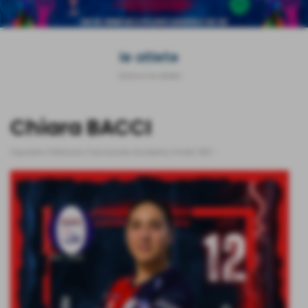
le atlete
Home
>
le atlete
Chiara BACCI
Squadra:
Pallavolo Casciavola Academy Under 19/F
-