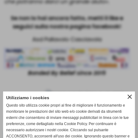
che potranno darci un grande aiuto».
Se non lo hai ancora fatto, metti il like e
seguici sulla nostra pagina facebook!
Asd Pallavolo Casciavola
Bonded By Belief since 2015
close
Utilizziamo i cookies
Questo sito utilizza cookie propri al fine di migliorare il funzionamento e
monitorare le prestazioni del sito web e/o cookie derivati da strumenti
esterni che consentono di inviare messaggi pubblicitari in linea con le tue
preferenze, come dettagliato nella Cookie Policy. Per continuare è
necessario autorizzare i nostri cookie. Cliccando sul pulsante
<< precedente
successivo >>
ACCONSENTO, acconsenti all'uso dei cookie. Ignorando questo banner e