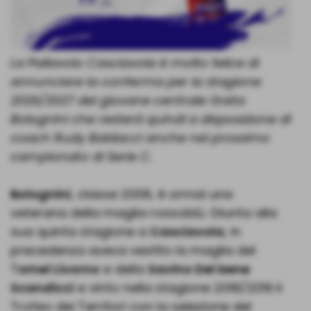
La Pallavolo Casciavola è molto felice di
annunciare la conferma per la stagione
2026/2027 del giovane centrale Greta
Bolognini che resterà quindi a disposizione di
coach Rudy Baldacci anche nel prossimo
campionato di Serie C.
Bolognini
, classe 2006, è ormai una
veterana della maglia rossoblù. Giunta alla
sua quinta stagione a
Casciavola
, in
precedenza aveva vestito la maglia del
T
omei Livorno
e della
Savino Del bene
Scandicci
e vinto nella stagione 2018/2019 il
Trofeo dei Territori con la selezione del