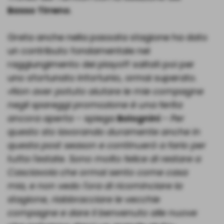
Basso Tirreno
.
Greta anche nella passata stagione ha dato
un contributo fondamentale nel
raggiungimento dei playoff saltati poi per
uno sfortunato infortunio, ormai superato.
«Non aver potuto aiutare le mie compagne
negli spareggi promozione è una ferita
ancora aperta
– spiega
Bolognini
–
Per
questo sto lavorando duramente anche in
questa post season e continuerò a farlo per
tutta l'estate. Sono molto felice di restare a
Casciavola che ormai sento come casa
mia, e non vedo l'ora di ricominciare la
stagione, riabbracciare le vecchie
compagne e dare il benvenuto alle nuove