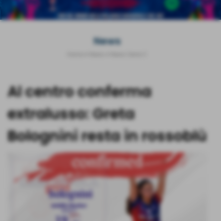
News
Home
>
News
>
News Serie C
Al centro conferma
extralusso: Greta
Bolognini resta in rossoblù