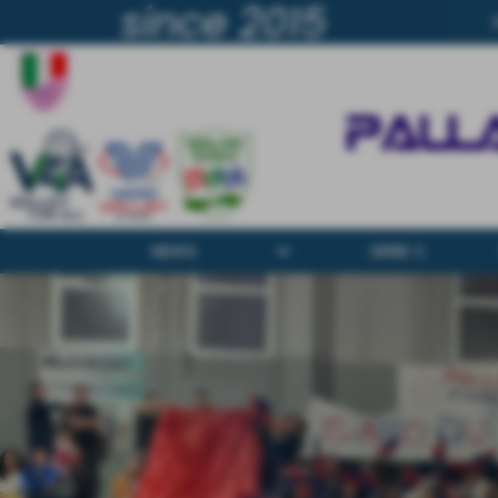
since 2015
keyboard_arrow_down
key
NEWS
SERIE C