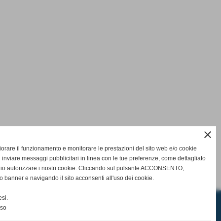
close
DRER
,
Ludovica CHIARUGI
,
Greta
iorgia MONARI
,
Adele SOLDANI
,
Sofia
gliorare il funzionamento e monitorare le prestazioni del sito web e/o cookie
 inviare messaggi pubblicitari in linea con le tue preferenze, come dettagliato
rio autorizzare i nostri cookie. Cliccando sul pulsante ACCONSENTO,
o banner e navigando il sito acconsenti all'uso dei cookie.
si.
nso