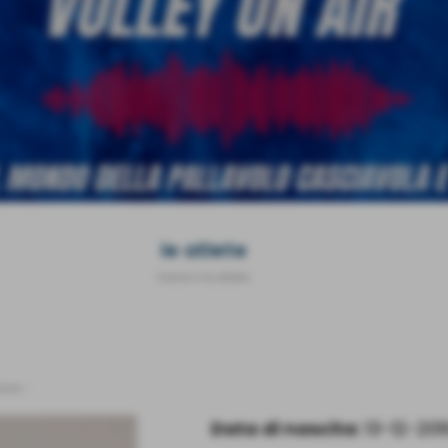
le atlete
Home
>
le atlete
ione
-
Data di nascita:
13-12-201