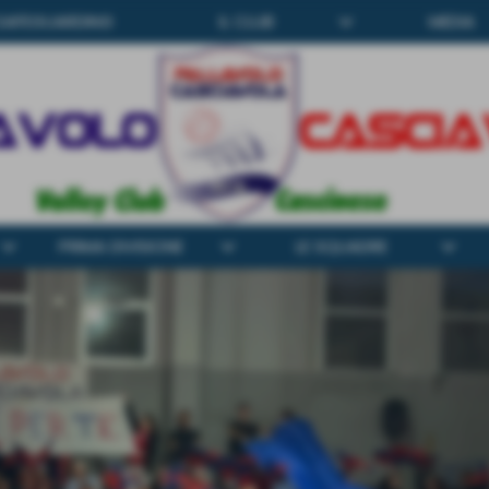
Bonded by belief
keyboard_arrow_down
SAFEGUARDING
IL CLUB
MEDIA
board_arrow_down
keyboard_arrow_down
keyboard_arrow_down
PRIMA DIVISIONE
LE SQUADRE