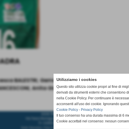
UADRA
esca BALESTRI
,
Gemma BECONCINI
,
Maya CAMPE
Utilizziamo i cookies
RANCESCONI
,
Anita GIACONI
,
Martina LECHMAN
,
G
Questo sito utilizza cookie propri al fine di mi
derivati da strumenti esterni che consentono di
nella Cookie Policy. Per continuare è necessa
acconsenti all'uso dei cookie. Ignorando quest
Cookie Policy
-
Privacy Policy
A.S.D. PALLAVOLO CASCIAVOLA
Il tuo consenso ha una durata massima di 6 me
Via Tosco Romagnola,2480, 56023 - Cascina (Pisa)
Cookie accettati nel consenso: nessun conse
P.I. 02185350507 C.F 93084600506
Sede Operativa: Pala Pediatrica via Pastore 32 56023 Navacchio