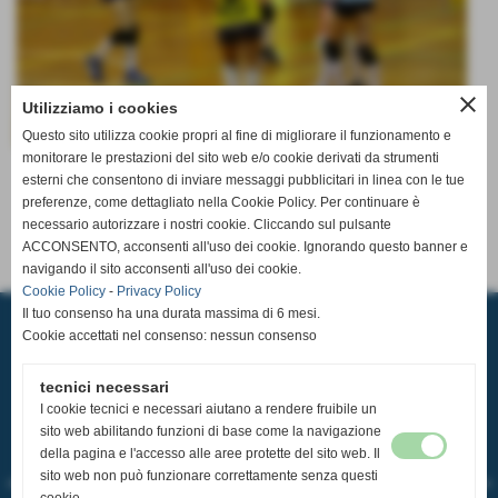
close
Utilizziamo i cookies
Questo sito utilizza cookie propri al fine di migliorare il funzionamento e
monitorare le prestazioni del sito web e/o cookie derivati da strumenti
Invia
esterni che consentono di inviare messaggi pubblicitari in linea con le tue
preferenze, come dettagliato nella Cookie Policy. Per continuare è
necessario autorizzare i nostri cookie. Cliccando sul pulsante
ACCONSENTO, acconsenti all'uso dei cookie. Ignorando questo banner e
navigando il sito acconsenti all'uso dei cookie.
Cookie Policy
-
Privacy Policy
A.S.D. PALLAVOLO CASCIAVOLA
Il tuo consenso ha una durata massima di 6 mesi.
Via Tosco Romagnola,2480, 56023 - Cascina (Pisa)
Cookie accettati nel consenso: nessun consenso
P.I. 02185350507 C.F 93084600506
Sede Operativa: Pala Pediatrica via Pastore 32 56023 Navacchio
Tel.
050 314 3121
-
351 979 3740
tecnici necessari
email:
segreteria@pallavolocasciavola.it
I cookie tecnici e necessari aiutano a rendere fruibile un
ufficio stampa:
ufficiostampa@pallavolocasciavola.it
-
352 0071268
sito web abilitando funzioni di base come la navigazione
Tutti i diritti sono riservati e soggetti a copyright.
della pagina e l'accesso alle aree protette del sito web. Il
L'utilizzo delle immagini deve essere esplicitamente richiesto a:
sito web non può funzionare correttamente senza questi
ufficiostampa@pallavolocasciavola.it
che deve rilasciare il consenso scritto all'uso