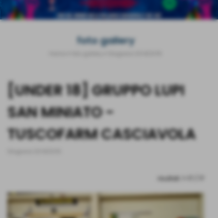
foto gallery
Home
>
foto gallery
>
Stagione 2014/2015
[UNDER 18] GRUPPO LUPI
SAN MINIATO -
TUSCOFARM CASCIAVOLA
Stagione 2014/2015
risultati: 1-17 / 17