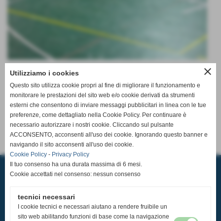
close
Utilizziamo i cookies
ALTRE PAGINE
Questo sito utilizza cookie propri al fine di migliorare il funzionamento e
monitorare le prestazioni del sito web e/o cookie derivati da strumenti
Invia
esterni che consentono di inviare messaggi pubblicitari in linea con le tue
preferenze, come dettagliato nella Cookie Policy. Per continuare è
necessario autorizzare i nostri cookie. Cliccando sul pulsante
ACCONSENTO, acconsenti all'uso dei cookie. Ignorando questo banner e
navigando il sito acconsenti all'uso dei cookie.
Cookie Policy
-
Privacy Policy
A.S.D. PALLAVOLO CASCIAVOLA
Il tuo consenso ha una durata massima di 6 mesi.
Via Tosco Romagnola,2480, 56023 - Cascina (Pisa)
Cookie accettati nel consenso: nessun consenso
P.I. 02185350507 C.F 93084600506
Sede Operativa: Pala Pediatrica via Pastore 32 56023 Navacchio
Tel.
050 314 3121
-
351 979 3740
tecnici necessari
email:
segreteria@pallavolocasciavola.it
ufficio stampa:
ufficiostampa@pallavolocasciavola.it
-
352 0071268
I cookie tecnici e necessari aiutano a rendere fruibile un
sito web abilitando funzioni di base come la navigazione