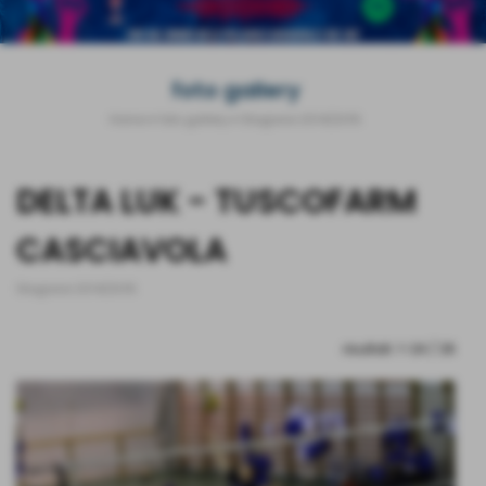
foto gallery
Home
>
foto gallery
>
Stagione 2014/2015
DELTA LUK - TUSCOFARM
CASCIAVOLA
Stagione 2014/2015
risultati: 1-24 / 26