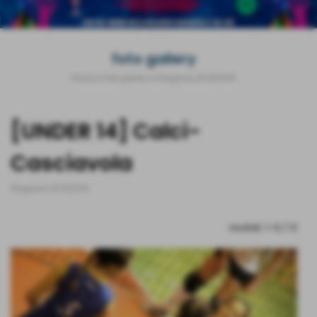
foto gallery
Home
>
foto gallery
>
Stagione 2014/2015
[UNDER 14] Calci-
Casciavola
Stagione 2014/2015
risultati: 1-12 / 12