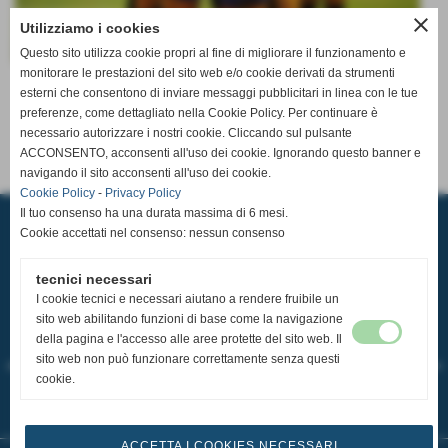
close
Utilizziamo i cookies
Questo sito utilizza cookie propri al fine di migliorare il funzionamento e
monitorare le prestazioni del sito web e/o cookie derivati da strumenti
Invia
esterni che consentono di inviare messaggi pubblicitari in linea con le tue
preferenze, come dettagliato nella Cookie Policy. Per continuare è
necessario autorizzare i nostri cookie. Cliccando sul pulsante
ACCONSENTO, acconsenti all'uso dei cookie. Ignorando questo banner e
navigando il sito acconsenti all'uso dei cookie.
Cookie Policy
-
Privacy Policy
A.S.D. PALLAVOLO CASCIAVOLA
Il tuo consenso ha una durata massima di 6 mesi.
Via Tosco Romagnola,2480, 56023 - Cascina (Pisa)
Cookie accettati nel consenso: nessun consenso
P.I. 02185350507 C.F 93084600506
Sede Operativa: Pala Pediatrica via Pastore 32 56023 Navacchio
Tel.
050 314 3121
-
351 979 3740
tecnici necessari
email:
segreteria@pallavolocasciavola.it
ufficio stampa:
ufficiostampa@pallavolocasciavola.it
-
352 0071268
I cookie tecnici e necessari aiutano a rendere fruibile un
sito web abilitando funzioni di base come la navigazione
Tutti i diritti sono riservati e soggetti a copyright.
della pagina e l'accesso alle aree protette del sito web. Il
L'utilizzo delle immagini deve essere esplicitamente richiesto a:
sito web non può funzionare correttamente senza questi
ufficiostampa@pallavolocasciavola.it
che deve rilasciare il consenso scritto all'uso
cookie.
L'utilizzo del contenuto scritto è riproducibile citando la fonte solo se si tratta di
informazione giornalistica riconducibile alla Pallavolo Casciavola
In ogni altro caso deve essere richiesto il consenso a:
ufficiostampa@pallavolocasciavola.it
ACCETTA I COOKIES NECESSARI