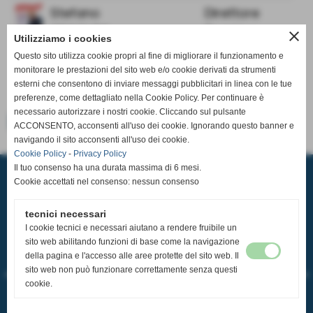
Stefano
Direttore
CECCHINI
Tecnico
close
Utilizziamo i cookies
Questo sito utilizza cookie propri al fine di migliorare il funzionamento e
monitorare le prestazioni del sito web e/o cookie derivati da strumenti
esterni che consentono di inviare messaggi pubblicitari in linea con le tue
preferenze, come dettagliato nella Cookie Policy. Per continuare è
necessario autorizzare i nostri cookie. Cliccando sul pulsante
<< precedente
successivo >>
ACCONSENTO, acconsenti all'uso dei cookie. Ignorando questo banner e
navigando il sito acconsenti all'uso dei cookie.
Cookie Policy
-
Privacy Policy
A.S.D. PALLAVOLO CASCIAVOLA
Il tuo consenso ha una durata massima di 6 mesi.
Via Tosco Romagnola,2480, 56023 - Cascina (Pisa)
Cookie accettati nel consenso: nessun consenso
P.I. 02185350507 C.F 93084600506
Sede Operativa: Pala Pediatrica via Pastore 32 56023 Navacchio
Tel.
050 314 3121
-
351 979 3740
tecnici necessari
email:
segreteria@pallavolocasciavola.it
I cookie tecnici e necessari aiutano a rendere fruibile un
ufficio stampa:
ufficiostampa@pallavolocasciavola.it
-
352 0071268
sito web abilitando funzioni di base come la navigazione
Tutti i diritti sono riservati e soggetti a copyright.
della pagina e l'accesso alle aree protette del sito web. Il
L'utilizzo delle immagini deve essere esplicitamente richiesto a:
sito web non può funzionare correttamente senza questi
ufficiostampa@pallavolocasciavola.it
che deve rilasciare il consenso scritto all'uso
cookie.
L'utilizzo del contenuto scritto è riproducibile citando la fonte solo se si tratta di
informazione giornalistica riconducibile alla Pallavolo Casciavola
In ogni altro caso deve essere richiesto il consenso a: