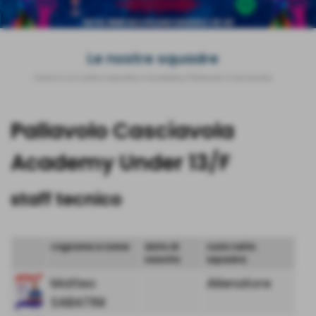
Le nostre squadre
Home
>
Le nostre squadre
>
Academy Pallavolo Casciavola
Pallavolo Casciavola
Academy Under 13/F
staff tecnico
cognome e nome
data di
ruolo nella
nascita
squadra
Matteo
Allenatore
SABATINI