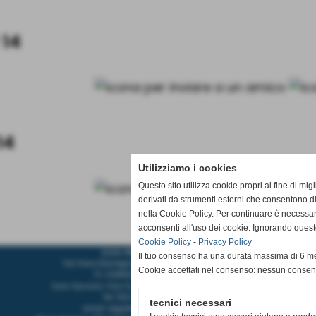
14
14
Utilizziamo i cookies
Questo sito utilizza cookie propri al fine di mi
derivati da strumenti esterni che consentono di
nella Cookie Policy. Per continuare è necessa
acconsenti all'uso dei cookie. Ignorando quest
Cookie Policy
-
Privacy Policy
A.S.D. PALLAVOLO CASCIAVOLA
Il tuo consenso ha una durata massima di 6 me
Via Tosco Romagnola,2480, 56023 - Cascina (Pisa)
Cookie accettati nel consenso: nessun conse
P.I. 02185350507 C.F 93084600506
Sede Operativa: Pala Pediatrica via Pastore 32 56023 Navacchio
Tel.
050 314 3121
-
351 979 3740
tecnici necessari
email:
segreteria@pallavolocasciavola.it