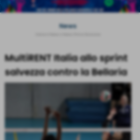
News
Home
>
News
>
News Prima Divisione
MultiRENT Italia allo sprint
salvezza contro la Bellaria