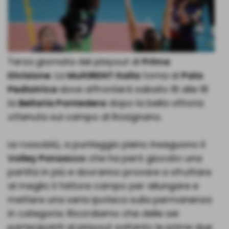
Terza giornata del playout di
Prima
Divisione
. La
MultiRENT Italia
torna al
Pala
Pediatrica
dove affronterà sabato 16 alle 18
la
Bellaria Pontedera
dopo la bella vittoria
ottenuta sul campo di Rosignano.
Le rossoblù, a punteggio pieno inseguono il
Volley Ponsacco
che ha però giocato una
partita in più e dovranno provare a sfruttare
al meglio il fattore campo per allungare e
mettere una seria ipoteca sulla permanenza
in categoria. Ricordiamo che delle sei
partecipanti al playout soltanto le prime due