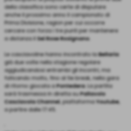
della classifica sono certe di disputare
anche il prossimo anno il campionato di
Prima Divisione, ragion per cui occorre
cercare con forza i tre punti per mantenere
a distanza il
Sei Rose Rosignano
.
Le casciavoline hanno incontrato la
Bellaria
già due volte nella stagione regolare
aggiudicandosi entrambi gli incontri, ma
faticando molto, fino al tie break, nella gara
di ritorno giocata a
Pontedera
. La partita
sarà trasmessa in diretta su
Pallavolo
Casciavola Channel
, piattaforma
Youtube
,
a partire dalle 17:45.