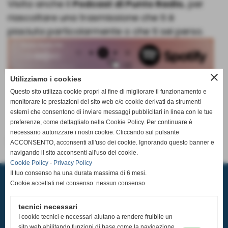
Visita anche il
Podcast di Punto Radio,
per
riascoltare una trasmissione che ti è
piaciuta particolarmente o che ti sei perso.
close
Utilizziamo i cookies
Questo sito utilizza cookie propri al fine di migliorare il funzionamento e
monitorare le prestazioni del sito web e/o cookie derivati da strumenti
esterni che consentono di inviare messaggi pubblicitari in linea con le tue
preferenze, come dettagliato nella Cookie Policy. Per continuare è
necessario autorizzare i nostri cookie. Cliccando sul pulsante
ACCONSENTO, acconsenti all'uso dei cookie. Ignorando questo banner e
navigando il sito acconsenti all'uso dei cookie.
Cookie Policy
-
Privacy Policy
A.S.D. PALLAVOLO CASCIAVOLA
Il tuo consenso ha una durata massima di 6 mesi.
Via Tosco Romagnola,2480, 56023 - Cascina (Pisa)
Cookie accettati nel consenso: nessun consenso
P.I. 02185350507 C.F 93084600506
Sede Operativa: Pala Pediatrica via Pastore 32 56023 Navacchio
Tel.
050 314 3121
-
351 979 3740
tecnici necessari
email:
segreteria@pallavolocasciavola.it
I cookie tecnici e necessari aiutano a rendere fruibile un
ufficio stampa:
ufficiostampa@pallavolocasciavola.it
-
352 0071268
sito web abilitando funzioni di base come la navigazione