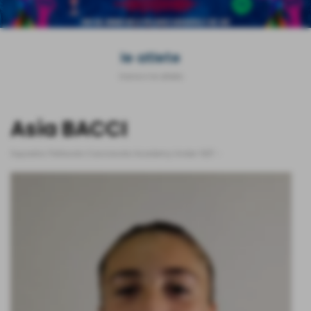
le atlete
Home
>
le atlete
Asia BACCI
Squadra:
Pallavolo Casciavola Academy Under 19/F
-