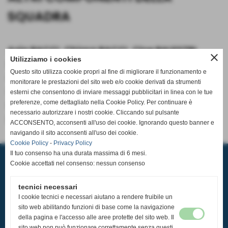
SQUADRA
Asia BACCI
,
Chiara BACCI
,
Cloe BALESTRI
,
close
Utilizziamo i cookies
Rebecca BELCORE
,
Alice CANTINI
,
Dalila
Questo sito utilizza cookie propri al fine di migliorare il funzionamento e
CANTINI
,
Maya CAMPEDRER
,
Giamila
monitorare le prestazioni del sito web e/o cookie derivati da strumenti
COPPOLA
,
Margherita LIUT
,
Azzurra NOVI
,
esterni che consentono di inviare messaggi pubblicitari in linea con le tue
Debora PERGJONI
,
Aurora PINORI
,
Giorgia
preferenze, come dettagliato nella Cookie Policy. Per continuare è
necessario autorizzare i nostri cookie. Cliccando sul pulsante
PIZZI
,
Laura SCARPELLINI
ACCONSENTO, acconsenti all'uso dei cookie. Ignorando questo banner e
navigando il sito acconsenti all'uso dei cookie.
Cookie Policy
-
Privacy Policy
A.S.D. PALLAVOLO CASCIAVOLA
Il tuo consenso ha una durata massima di 6 mesi.
Via Tosco Romagnola,2480, 56023 - Cascina (Pisa)
Cookie accettati nel consenso: nessun consenso
P.I. 02185350507 C.F 93084600506
Sede Operativa: Pala Pediatrica via Pastore 32 56023 Navacchio
Tel.
050 314 3121
-
351 979 3740
tecnici necessari
email:
segreteria@pallavolocasciavola.it
ufficio stampa:
ufficiostampa@pallavolocasciavola.it
-
352 0071268
I cookie tecnici e necessari aiutano a rendere fruibile un
sito web abilitando funzioni di base come la navigazione
Tutti i diritti sono riservati e soggetti a copyright.
della pagina e l'accesso alle aree protette del sito web. Il
L'utilizzo delle immagini deve essere esplicitamente richiesto a:
sito web non può funzionare correttamente senza questi