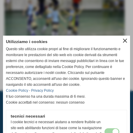
close
Utilizziamo i cookies
Questo sito utilizza cookie propri al fine di migliorare il funzionamento e
monitorare le prestazioni del sito web e/o cookie derivati da strumenti
Invia
esterni che consentono di inviare messaggi pubblicitari in linea con le tue
preferenze, come dettagliato nella Cookie Policy. Per continuare è
necessario autorizzare i nostri cookie. Cliccando sul pulsante
ACCONSENTO, acconsenti all'uso dei cookie. Ignorando questo banner e
navigando il sito acconsenti all'uso dei cookie.
Cookie Policy
-
Privacy Policy
A.S.D. PALLAVOLO CASCIAVOLA
Il tuo consenso ha una durata massima di 6 mesi.
Via Tosco Romagnola,2480, 56023 - Cascina (Pisa)
Cookie accettati nel consenso: nessun consenso
P.I. 02185350507 C.F 93084600506
Sede Operativa: Pala Pediatrica via Pastore 32 56023 Navacchio
Tel.
050 314 3121
-
351 979 3740
tecnici necessari
email:
segreteria@pallavolocasciavola.it
ufficio stampa:
ufficiostampa@pallavolocasciavola.it
-
352 0071268
I cookie tecnici e necessari aiutano a rendere fruibile un
sito web abilitando funzioni di base come la navigazione
Tutti i diritti sono riservati e soggetti a copyright.