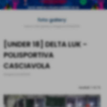
foto gallery
Home
>
foto gallery
>
Stagione 2014/2015
[UNDER 18] DELTA LUK -
POLISPORTIVA
CASCIAVOLA
Stagione 2014/2015
risultati: 1-9 / 9